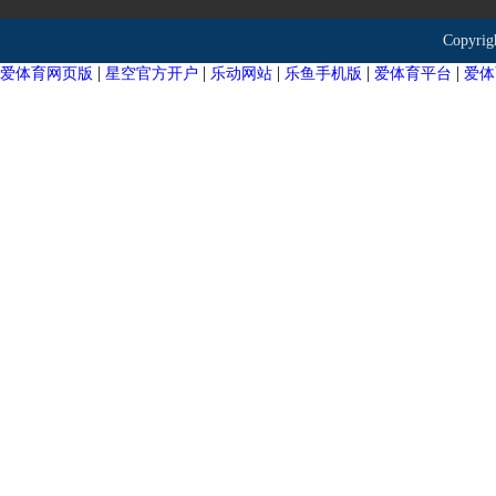
Copyr
|
|
|
|
|
爱体育网页版
星空官方开户
乐动网站
乐鱼手机版
爱体育平台
爱体