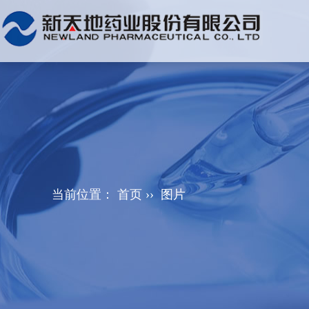
当前位置：
首页
››
图片