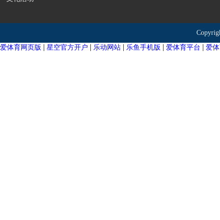
Copyr
|
|
|
|
|
爱体育网页版
星空官方开户
乐动网站
乐鱼手机版
爱体育平台
爱体