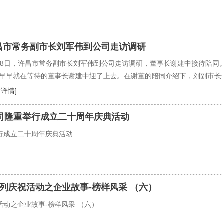
昌市常务副市长刘军伟到公司走访调研
18日，许昌市常务副市长刘军伟到公司走访调研，董事长谢建中接待陪同
早早就在等待的董事长谢建中迎了上去。在谢董的陪同介绍下，刘副市长
取得的成绩和未来发展的战略表示肯定。宾主双方边走边谈，就医药行业
看详情]
要求的那样，许昌市全面领会学习习近平总书记关于支持民营企业发展的
政策，把企业家群体视为社会的重要财富，把民营企业视为地方经济发展
公司隆重举行成立二十周年庆典活动
中遇到的问题和
行成立二十周年庆典活动
列庆祝活动之企业故事-榜样风采 （六）
动之企业故事-榜样风采 （六）