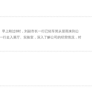
。早上刚过8时，刘副市长一行已轻车简从冒雨来到公
一行走入展厅、实验室，深入了解公司的经营情况，对
发展现状、前景进行探讨。刘副市长指出，正如杨小菁
讲话精神，坚决贯彻落实国家支持鼓励民营企业发展的
的中坚力量。刘副市长表示，要积极主动了解企业发展